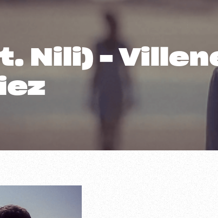
. Nili) – Ville
iez