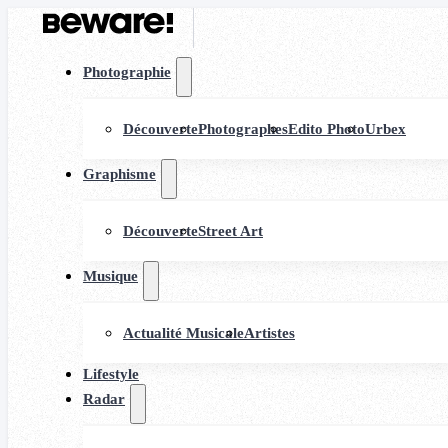
Photographie
Découverte
Photographes
Edito Photo
Urbex
Graphisme
Découverte
Street Art
Musique
Actualité Musicale
Artistes
Lifestyle
Radar