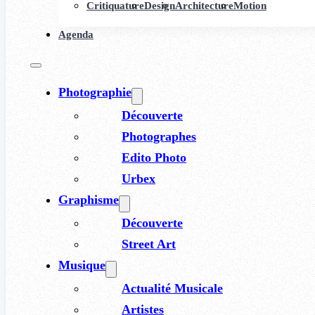
Critiquature
Design
Architecture
Motion
Agenda
Photographie
Découverte
Photographes
Edito Photo
Urbex
Graphisme
Découverte
Street Art
Musique
Actualité Musicale
Artistes