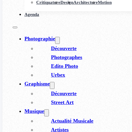
Critiquature
Design
Architecture
Motion
Agenda
Photographie
Découverte
Photographes
Edito Photo
Urbex
Graphisme
Découverte
Street Art
Musique
Actualité Musicale
Artistes