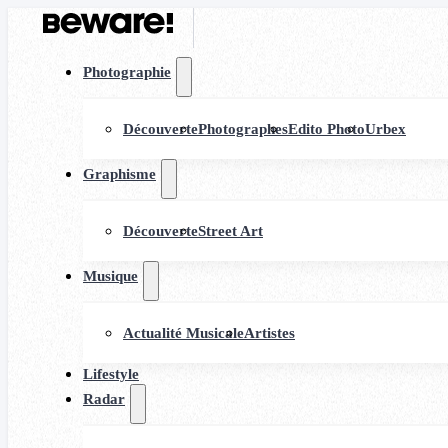
Photographie
Découverte
Photographes
Edito Photo
Urbex
Graphisme
Découverte
Street Art
Musique
Actualité Musicale
Artistes
Lifestyle
Radar