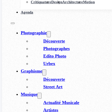
Critiquature
Design
Architecture
Motion
Agenda
Photographie
Découverte
Photographes
Edito Photo
Urbex
Graphisme
Découverte
Street Art
Musique
Actualité Musicale
Artistes