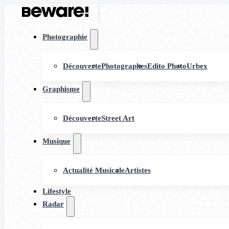
Photographie
Découverte
Photographes
Edito Photo
Urbex
Graphisme
Découverte
Street Art
Musique
Actualité Musicale
Artistes
Lifestyle
Radar