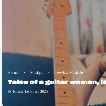
Accueil
»
Musique
»
Interview Musicale
Tales of a guitar woman, l
Emma- Le 5 avril 2025