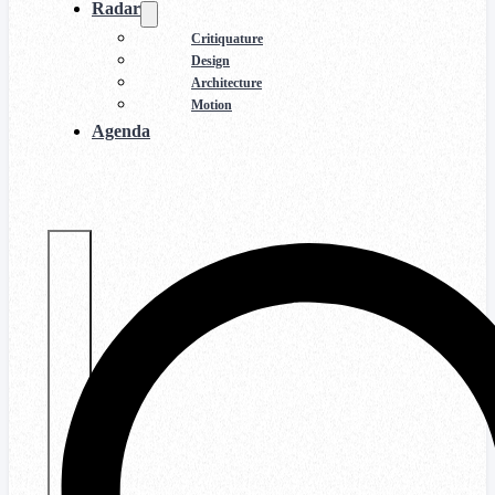
Radar
Critiquature
Design
Architecture
Motion
Agenda