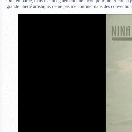
Oui, en partie, mais c’était également une façon pour moi d’être la p
grande liberté artistique, de ne pas me confiner dans des convention