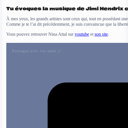
Tu évoques la musique de Jimi Hendrix c
À mes yeux, les grands artistes sont ceux qui, tout en possédant une s
Comme je te l’ai dit précédemment, je suis convaincue que la liberté
Vous pouvez retrouver Nina Attal sur
youtube
et
son site
.
Partagez avec vos amis :)