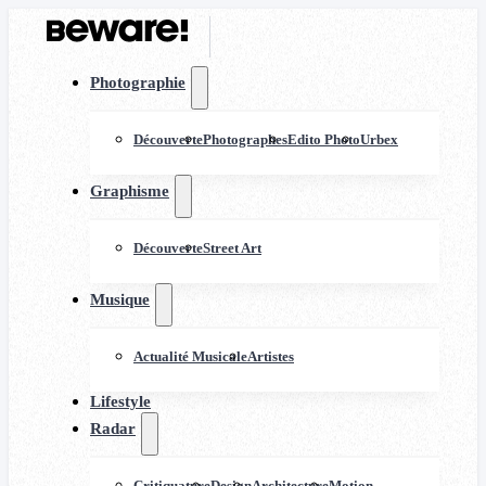
Photographie
Découverte
Photographes
Edito Photo
Urbex
Graphisme
Découverte
Street Art
Musique
Actualité Musicale
Artistes
Lifestyle
Radar
Critiquature
Design
Architecture
Motion