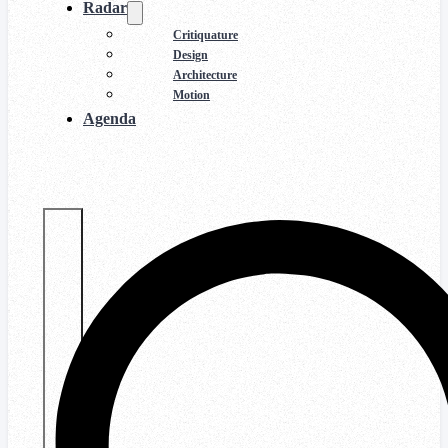
Radar
Critiquature
Design
Architecture
Motion
Agenda