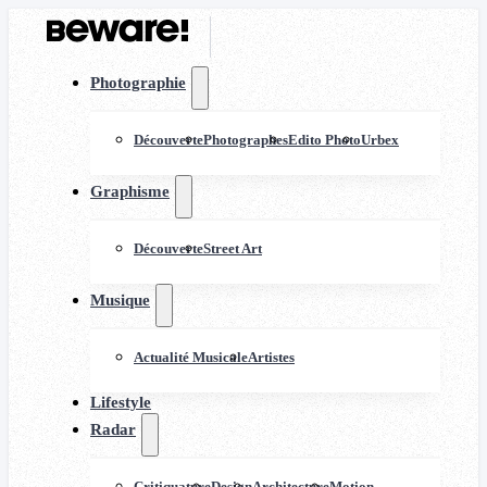
Photographie
Découverte
Photographes
Edito Photo
Urbex
Graphisme
Découverte
Street Art
Musique
Actualité Musicale
Artistes
Lifestyle
Radar
Critiquature
Design
Architecture
Motion