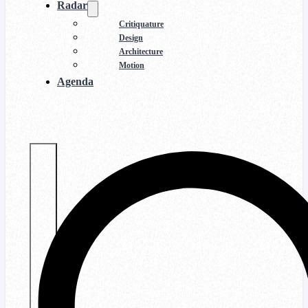
Radar
Critiquature
Design
Architecture
Motion
Agenda