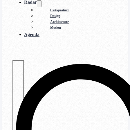
Radar
Critiquature
Design
Architecture
Motion
Agenda