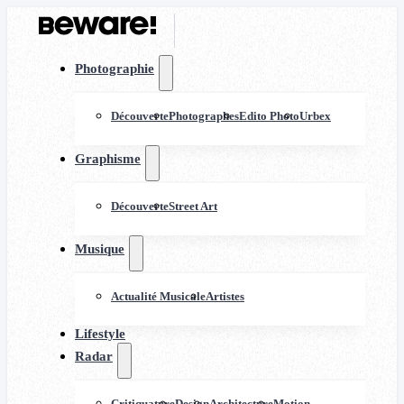
Photographie
Découverte
Photographes
Edito Photo
Urbex
Graphisme
Découverte
Street Art
Musique
Actualité Musicale
Artistes
Lifestyle
Radar
Critiquature
Design
Architecture
Motion