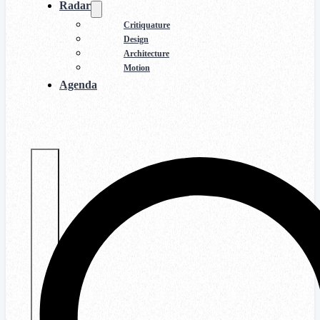
Radar
Critiquature
Design
Architecture
Motion
Agenda