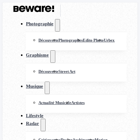
Photographie
Découverte
Photographes
Edito Photo
Urbex
Graphisme
Découverte
Street Art
Musique
Actualité Musicale
Artistes
Lifestyle
Radar
Critiquature
Design
Architecture
Motion