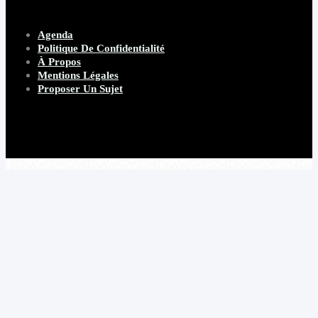
Agenda
Politique De Confidentialité
À Propos
Mentions Légales
Proposer Un Sujet
Copyright 2026 Beware Magazine
- site par Heave Studio