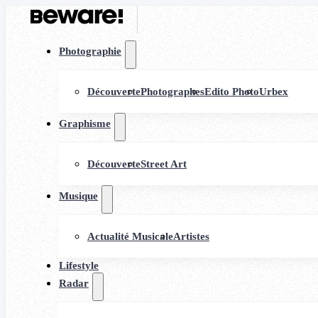
Photographie
Découverte
Photographes
Edito Photo
Urbex
Graphisme
Découverte
Street Art
Musique
Actualité Musicale
Artistes
Lifestyle
Radar