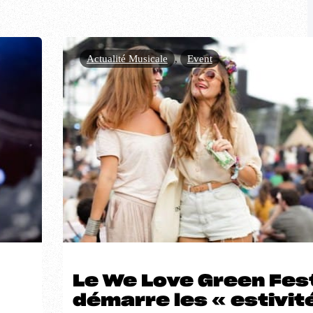
Actualité Musicale
,
Event
Le We Love Green Fest
démarre les « estivit