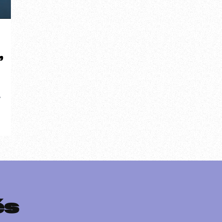
”
,
és