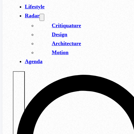
Lifestyle
Radar
Critiquature
Design
Architecture
Motion
Agenda