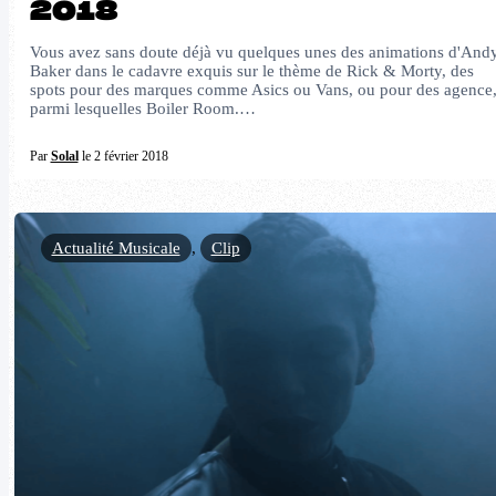
2018
Vous avez sans doute déjà vu quelques unes des animations d'And
Baker dans le cadavre exquis sur le thème de Rick & Morty, des
spots pour des marques comme Asics ou Vans, ou pour des agence
parmi lesquelles Boiler Room.…
Par
Solal
le 2 février 2018
Actualité Musicale
,
Clip