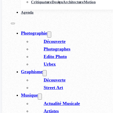
Critiquature
Design
Architecture
Motion
Agenda
Photographie
Découverte
Photographes
Edito Photo
Urbex
Graphisme
Découverte
Street Art
Musique
Actualité Musicale
Artistes