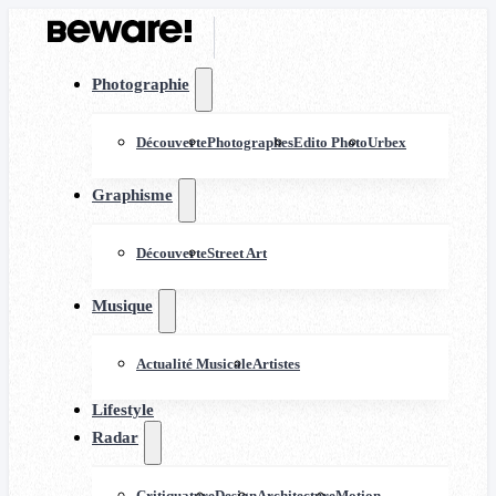
Photographie
Découverte
Photographes
Edito Photo
Urbex
Graphisme
Découverte
Street Art
Musique
Actualité Musicale
Artistes
Lifestyle
Radar
Critiquature
Design
Architecture
Motion