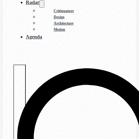
Radar
Critiquature
Design
Architecture
Motion
Agenda