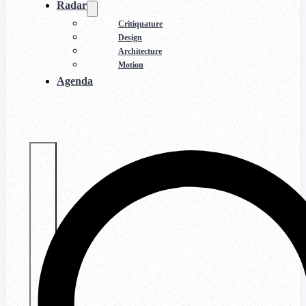
Radar
Critiquature
Design
Architecture
Motion
Agenda