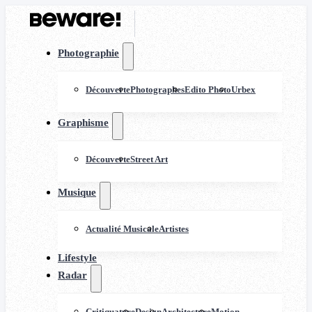
Photographie
Découverte
Photographes
Edito Photo
Urbex
Graphisme
Découverte
Street Art
Musique
Actualité Musicale
Artistes
Lifestyle
Radar
Critiquature
Design
Architecture
Motion