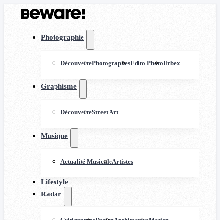
Photographie
Découverte
Photographes
Edito Photo
Urbex
Graphisme
Découverte
Street Art
Musique
Actualité Musicale
Artistes
Lifestyle
Radar
Critiquature
Design
Architecture
Motion