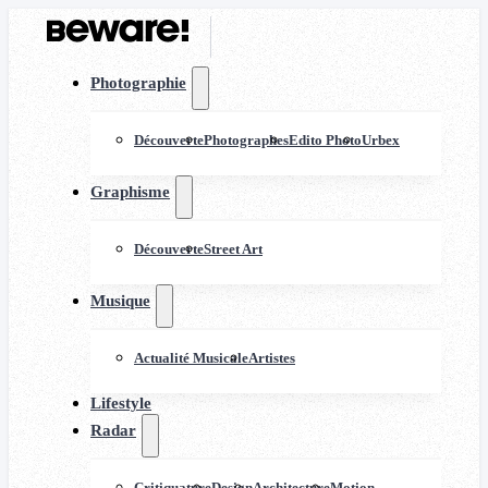
Photographie
Découverte
Photographes
Edito Photo
Urbex
Graphisme
Découverte
Street Art
Musique
Actualité Musicale
Artistes
Lifestyle
Radar
Critiquature
Design
Architecture
Motion