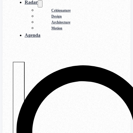
Radar
Critiquature
Design
Architecture
Motion
Agenda