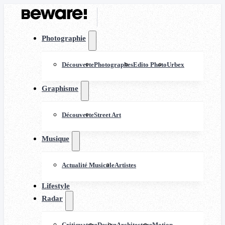
Photographie
Découverte
Photographes
Edito Photo
Urbex
Graphisme
Découverte
Street Art
Musique
Actualité Musicale
Artistes
Lifestyle
Radar
Critiquature
Design
Architecture
Motion