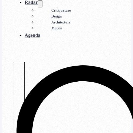
Radar
Critiquature
Design
Architecture
Motion
Agenda