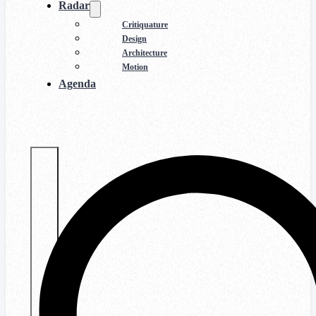
Radar
Critiquature
Design
Architecture
Motion
Agenda