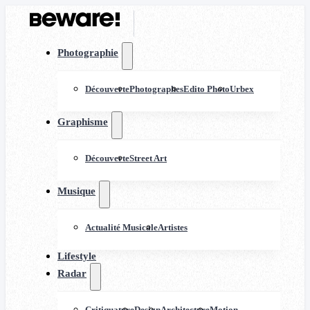
Photographie
Découverte
Photographes
Edito Photo
Urbex
Graphisme
Découverte
Street Art
Musique
Actualité Musicale
Artistes
Lifestyle
Radar
Critiquature
Design
Architecture
Motion