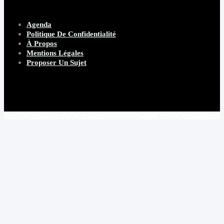
Agenda
Politique De Confidentialité
À Propos
Mentions Légales
Proposer Un Sujet
Copyright 2026 Beware Magazine
- site par Heave Studio