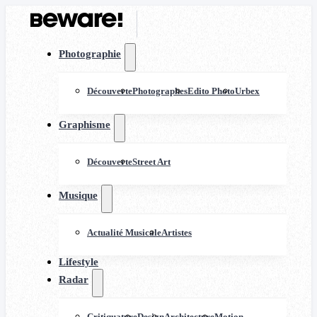
Photographie
Découverte
Photographes
Edito Photo
Urbex
Graphisme
Découverte
Street Art
Musique
Actualité Musicale
Artistes
Lifestyle
Radar
Critiquature
Design
Architecture
Motion