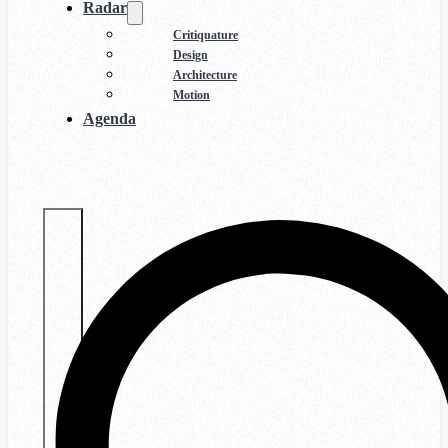
Radar
Critiquature
Design
Architecture
Motion
Agenda