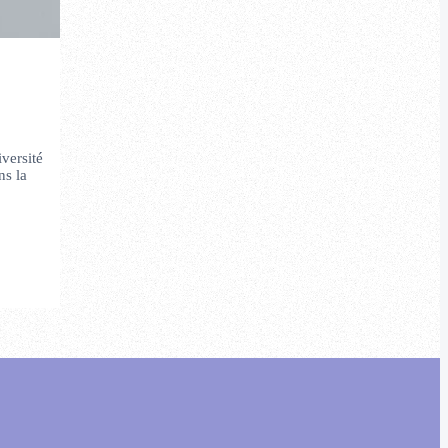
versité
ns la