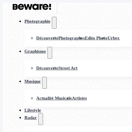
Photographie
Découverte
Photographes
Edito Photo
Urbex
Graphisme
Découverte
Street Art
Musique
Actualité Musicale
Artistes
Lifestyle
Radar