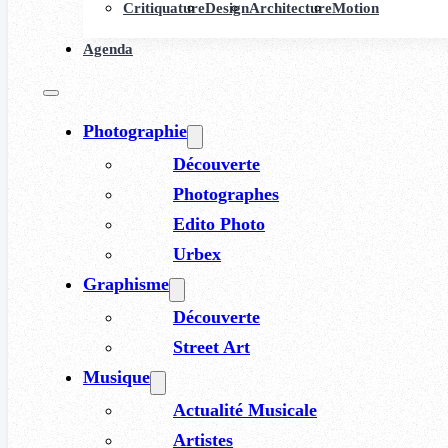
Critiquature
Design
Architecture
Motion
Agenda
Photographie
Découverte
Photographes
Edito Photo
Urbex
Graphisme
Découverte
Street Art
Musique
Actualité Musicale
Artistes