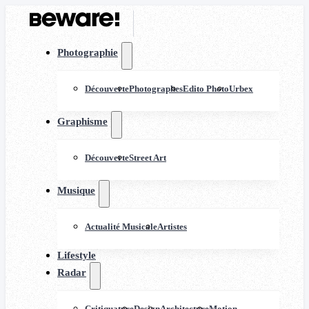
Photographie
Découverte
Photographes
Edito Photo
Urbex
Graphisme
Découverte
Street Art
Musique
Actualité Musicale
Artistes
Lifestyle
Radar
Critiquature
Design
Architecture
Motion