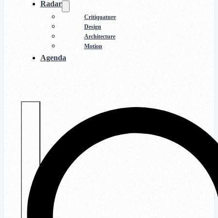
Radar
Critiquature
Design
Architecture
Motion
Agenda