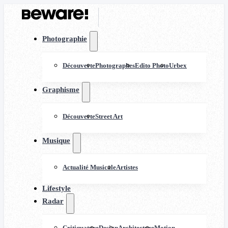
Photographie
Découverte
Photographes
Edito Photo
Urbex
Graphisme
Découverte
Street Art
Musique
Actualité Musicale
Artistes
Lifestyle
Radar
Critiquature
Design
Architecture
Motion