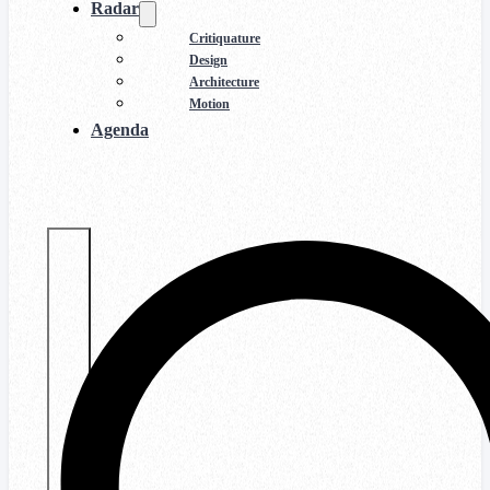
Radar
Critiquature
Design
Architecture
Motion
Agenda