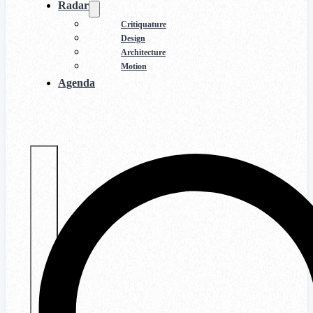
Radar
Critiquature
Design
Architecture
Motion
Agenda