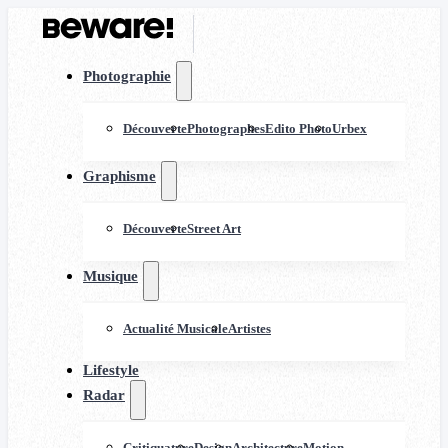
Photographie
Découverte
Photographes
Edito Photo
Urbex
Graphisme
Découverte
Street Art
Musique
Actualité Musicale
Artistes
Lifestyle
Radar
Critiquature
Design
Architecture
Motion