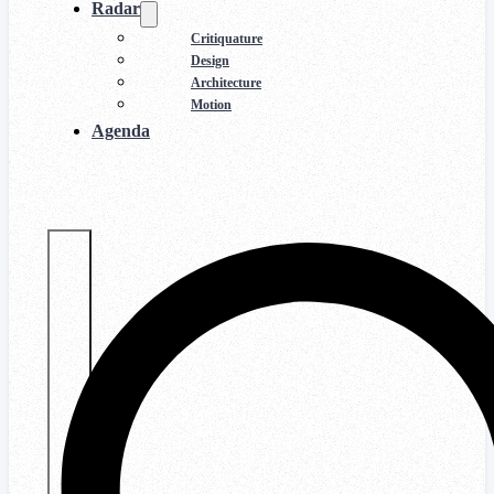
Radar
Critiquature
Design
Architecture
Motion
Agenda