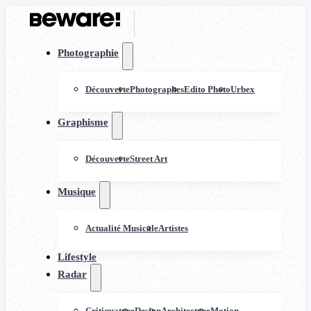
Photographie
Découverte
Photographes
Edito Photo
Urbex
Graphisme
Découverte
Street Art
Musique
Actualité Musicale
Artistes
Lifestyle
Radar
Critiquature
Design
Architecture
Motion