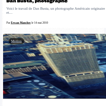
Dan Busta, photographe
Voici le travail de Dan Busta, un photographe Américain originaire d
et…
Par
Erwan Manchec
le 14 mai 2010
Motion