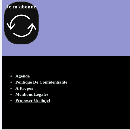
Je m'abonne
Agenda
Politique De Confidentialité
À Propos
Mentions Légales
Proposer Un Sujet
Copyright 2026 Beware Magazine
- site par Heave Studio