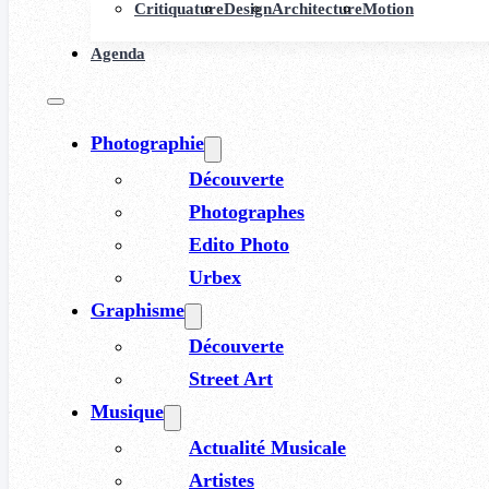
Critiquature
Design
Architecture
Motion
Agenda
Photographie
Découverte
Photographes
Edito Photo
Urbex
Graphisme
Découverte
Street Art
Musique
Actualité Musicale
Artistes