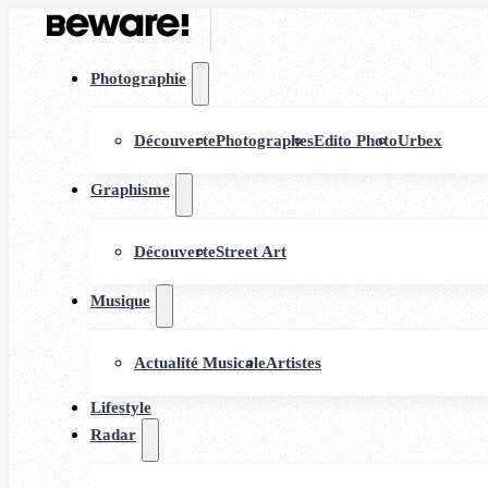
Photographie
Découverte
Photographes
Edito Photo
Urbex
Graphisme
Découverte
Street Art
Musique
Actualité Musicale
Artistes
Lifestyle
Radar