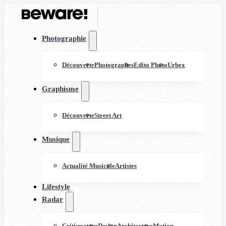
Photographie
Découverte
Photographes
Edito Photo
Urbex
Graphisme
Découverte
Street Art
Musique
Actualité Musicale
Artistes
Lifestyle
Radar
Critiquature
Design
Architecture
Motion