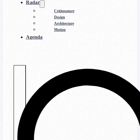
Radar
Critiquature
Design
Architecture
Motion
Agenda