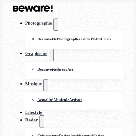
Photographie
Découverte
Photographes
Edito Photo
Urbex
Graphisme
Découverte
Street Art
Musique
Actualité Musicale
Artistes
Lifestyle
Radar
Critiquature
Design
Architecture
Motion