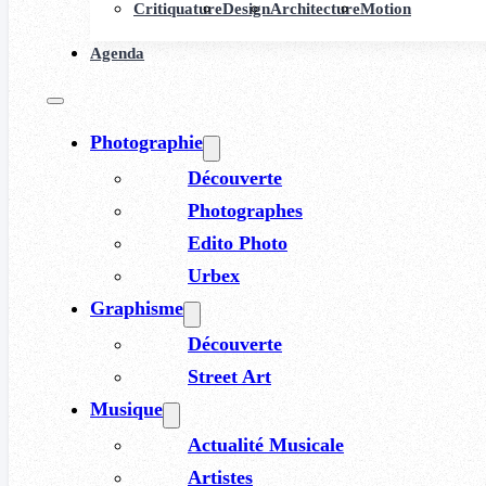
Critiquature
Design
Architecture
Motion
Agenda
Photographie
Découverte
Photographes
Edito Photo
Urbex
Graphisme
Découverte
Street Art
Musique
Actualité Musicale
Artistes