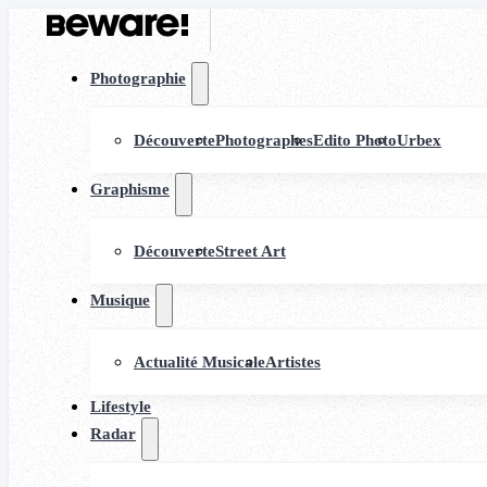
Photographie
Découverte
Photographes
Edito Photo
Urbex
Graphisme
Découverte
Street Art
Musique
Actualité Musicale
Artistes
Lifestyle
Radar