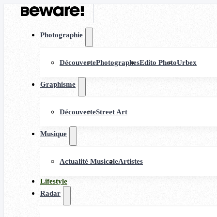
Photographie
Découverte
Photographes
Edito Photo
Urbex
Graphisme
Découverte
Street Art
Musique
Actualité Musicale
Artistes
Lifestyle
Radar