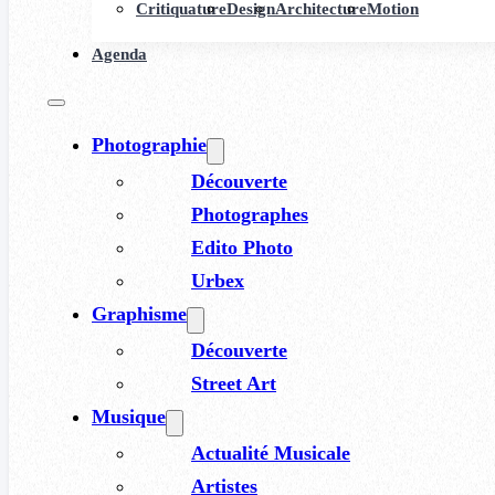
Critiquature
Design
Architecture
Motion
Agenda
Photographie
Découverte
Photographes
Edito Photo
Urbex
Graphisme
Découverte
Street Art
Musique
Actualité Musicale
Artistes