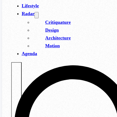
Lifestyle
Radar
Critiquature
Design
Architecture
Motion
Agenda