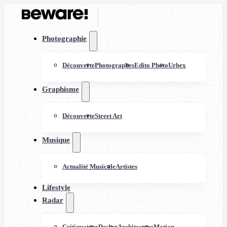
Photographie
Découverte
Photographes
Edito Photo
Urbex
Graphisme
Découverte
Street Art
Musique
Actualité Musicale
Artistes
Lifestyle
Radar
Critiquature
Design
Architecture
Motion