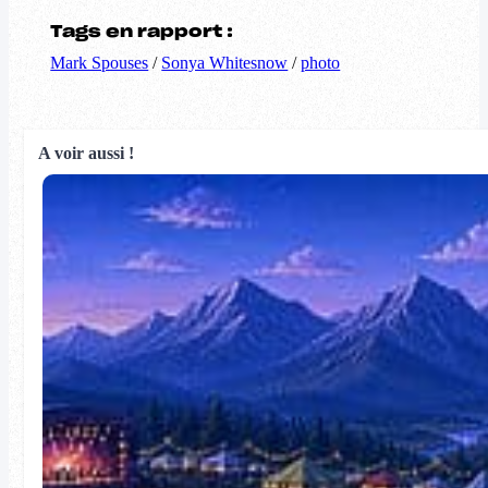
Tags en rapport :
Mark Spouses
/
Sonya Whitesnow
/
photo
A voir aussi !