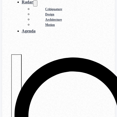
Radar
Critiquature
Design
Architecture
Motion
Agenda