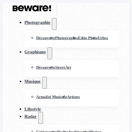
Photographie
Découverte
Photographes
Edito Photo
Urbex
Graphisme
Découverte
Street Art
Musique
Actualité Musicale
Artistes
Lifestyle
Radar
Critiquature
Design
Architecture
Motion