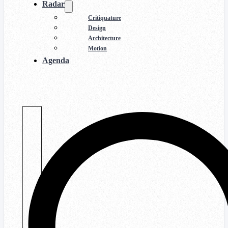
Radar
Critiquature
Design
Architecture
Motion
Agenda