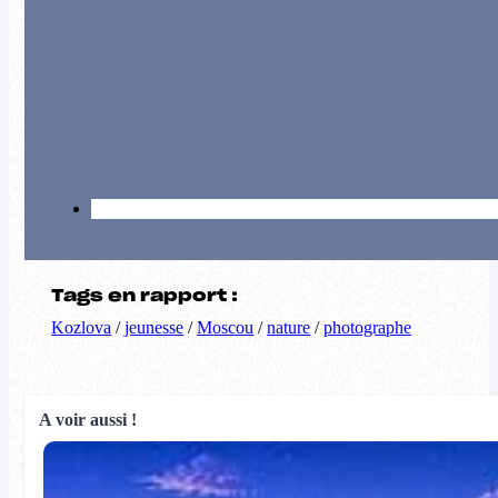
Tags en rapport :
Kozlova
/
jeunesse
/
Moscou
/
nature
/
photographe
A voir aussi !