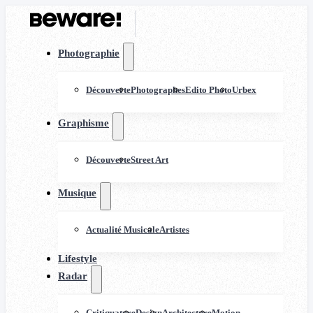
Photographie
Découverte
Photographes
Edito Photo
Urbex
Graphisme
Découverte
Street Art
Musique
Actualité Musicale
Artistes
Lifestyle
Radar
Critiquature
Design
Architecture
Motion