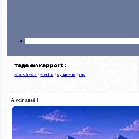
Tags en rapport :
sirius trema
/
électro
/
synapson
/
rap
A voir aussi !