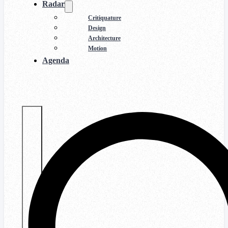
Radar
Critiquature
Design
Architecture
Motion
Agenda