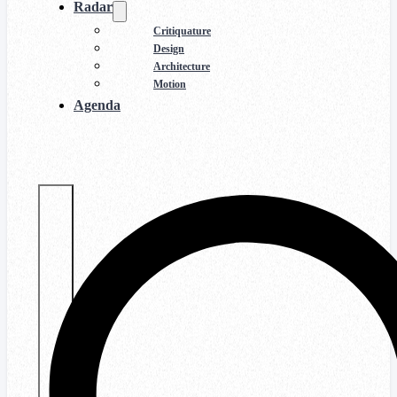
Radar
Critiquature
Design
Architecture
Motion
Agenda