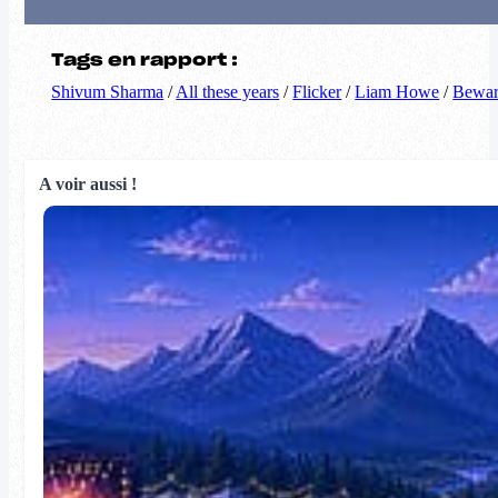
Tags en rapport :
Shivum Sharma
/
All these years
/
Flicker
/
Liam Howe
/
Bewa
A voir aussi !