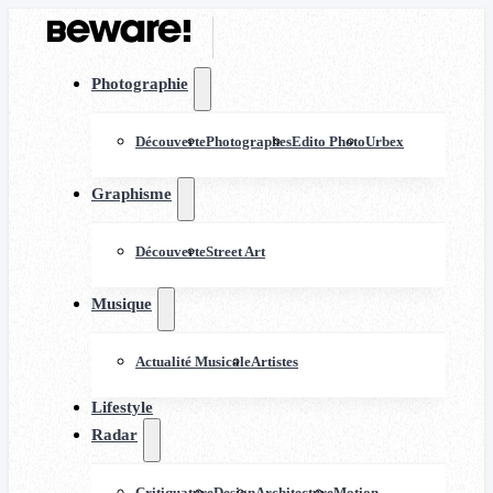
Photographie
Découverte
Photographes
Edito Photo
Urbex
Graphisme
Découverte
Street Art
Musique
Actualité Musicale
Artistes
Lifestyle
Radar
Critiquature
Design
Architecture
Motion