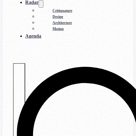
Radar
Critiquature
Design
Architecture
Motion
Agenda