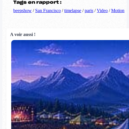
Tags en rapport :
beepshow
/
San Francisco
/
timelapse
/
paris
/
Video
/
Motion
A voir aussi !