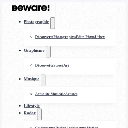
Photographie
Découverte
Photographes
Edito Photo
Urbex
Graphisme
Découverte
Street Art
Musique
Actualité Musicale
Artistes
Lifestyle
Radar
Critiquature
Design
Architecture
Motion