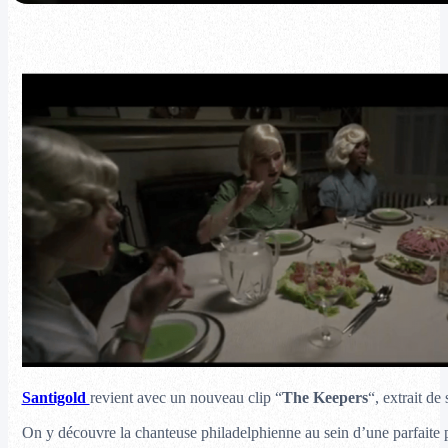
Santigold
revient avec un nouveau clip “
The Keepers
“, extrait d
On y découvre la chanteuse philadelphienne au sein d’une parfaite pe