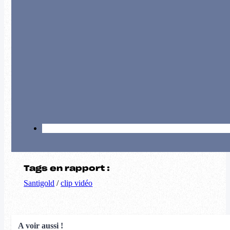
Tags en rapport :
Santigold
/
clip vidéo
A voir aussi !