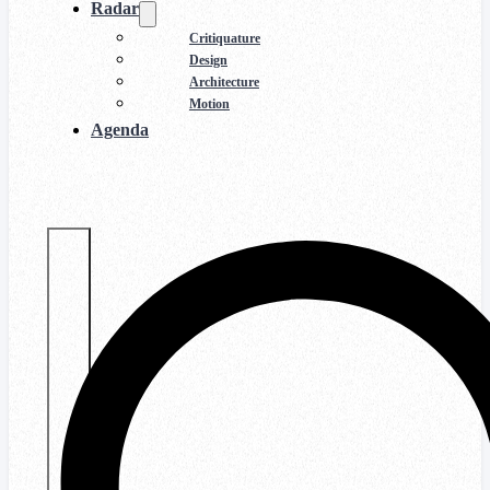
Radar
Critiquature
Design
Architecture
Motion
Agenda