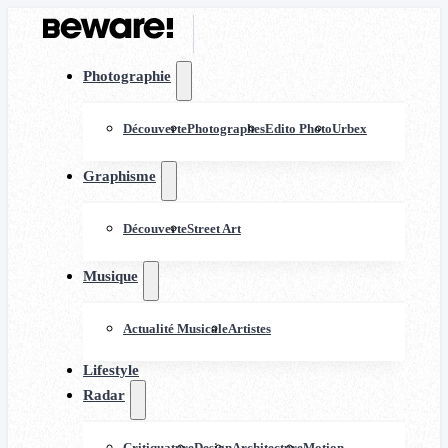
Photographie
Découverte
Photographes
Edito Photo
Urbex
Graphisme
Découverte
Street Art
Musique
Actualité Musicale
Artistes
Lifestyle
Radar
Critiquature
Design
Architecture
Motion