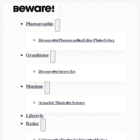
Photographie
Découverte
Photographes
Edito Photo
Urbex
Graphisme
Découverte
Street Art
Musique
Actualité Musicale
Artistes
Lifestyle
Radar
Critiquature
Design
Architecture
Motion