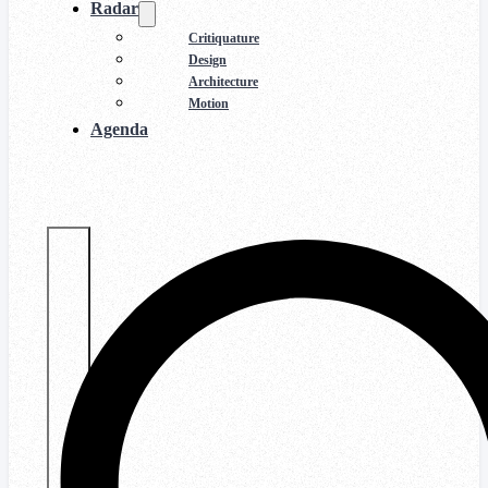
Radar
Critiquature
Design
Architecture
Motion
Agenda