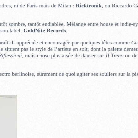
ndres, ni de Paris mais de Milan :
Ricktronik
, ou Riccardo Ca
tôt sombre, tantôt endiablée. Mélange entre house et indie-sy
 son label,
GoldNite Records
.
araît-il- appréciée et encouragée par quelques têtes comme
Ca
e situent pas le style de l’artiste en soit, dont la palette deme
Riflessioni
, mais chose plus aisée de danser sur
II Treno
ou de
tro berlinoise, sûrement de quoi agiter ses souliers sur la pis