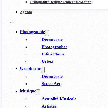
Critiquature
Design
Architecture
Motion
Agenda
Photographie
Découverte
Photographes
Edito Photo
Urbex
Graphisme
Découverte
Street Art
Musique
Actualité Musicale
Artistes