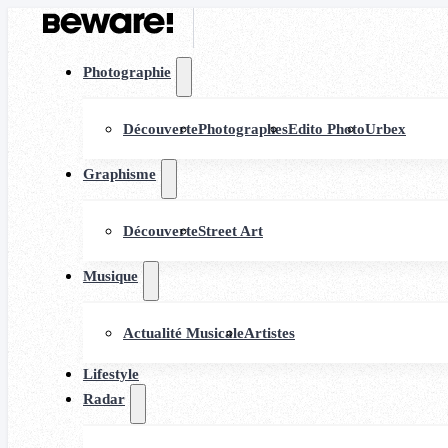
Photographie
Découverte
Photographes
Edito Photo
Urbex
Graphisme
Découverte
Street Art
Musique
Actualité Musicale
Artistes
Lifestyle
Radar