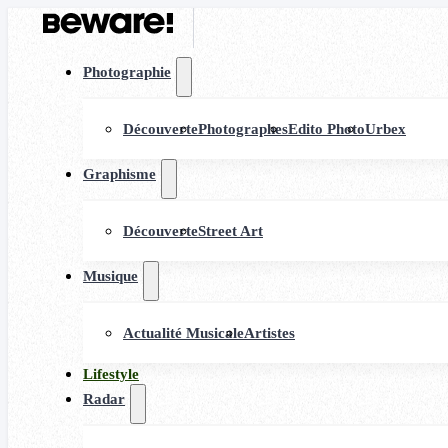
Photographie
Découverte
Photographes
Edito Photo
Urbex
Graphisme
Découverte
Street Art
Musique
Actualité Musicale
Artistes
Lifestyle
Radar