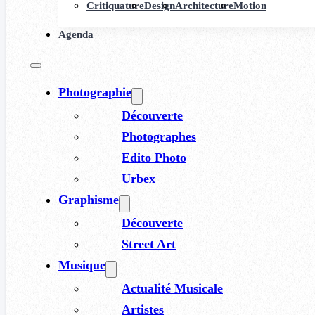
Critiquature
Design
Architecture
Motion
Agenda
Photographie
Découverte
Photographes
Edito Photo
Urbex
Graphisme
Découverte
Street Art
Musique
Actualité Musicale
Artistes