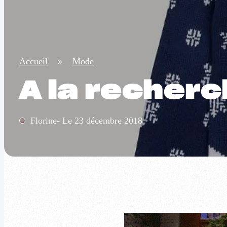
Accueil
»
Mode
A la recherc
Florine- Le 23 décembre 2018