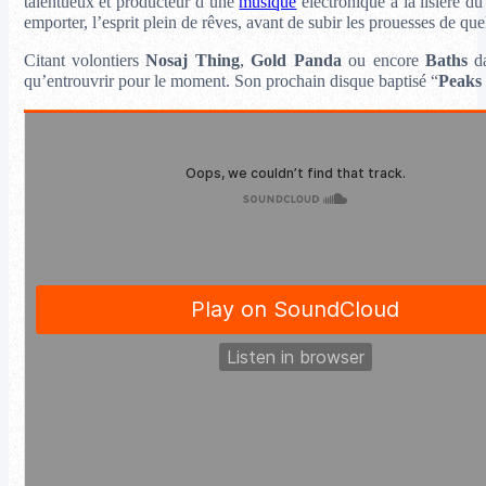
talentueux et producteur d’une
musique
électronique à la lisière d
emporter, l’esprit plein de rêves, avant de subir les prouesses de q
Citant volontiers
Nosaj Thing
,
Gold Panda
ou encore
Baths
da
qu’entrouvrir pour le moment. Son prochain disque baptisé “
Peaks