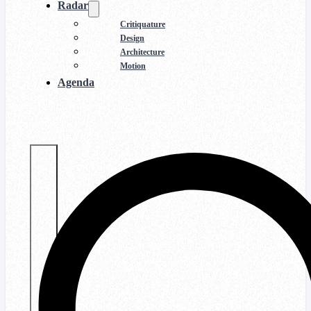
Radar
Critiquature
Design
Architecture
Motion
Agenda