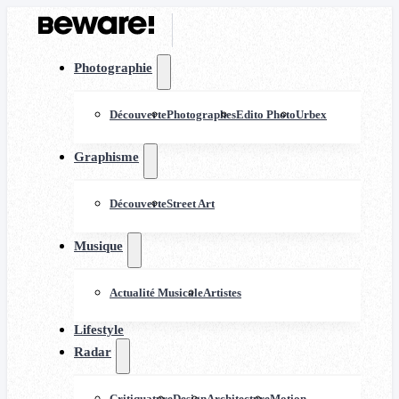
Photographie
Découverte
Photographes
Edito Photo
Urbex
Graphisme
Découverte
Street Art
Musique
Actualité Musicale
Artistes
Lifestyle
Radar
Critiquature
Design
Architecture
Motion