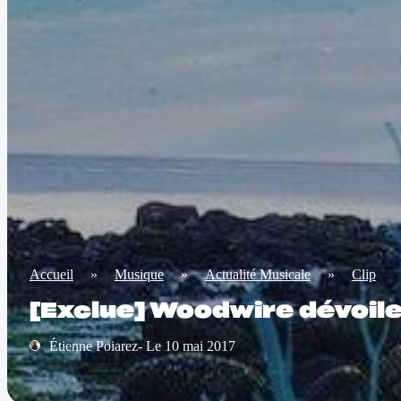
Accueil
»
Musique
»
Actualité Musicale
»
Clip
[Exclue] Woodwire dévoile 
Étienne Poiarez- Le 10 mai 2017