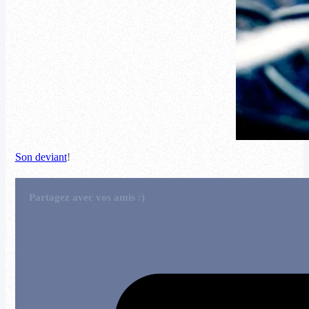
Son deviant
!
Partagez avec vos amis :)