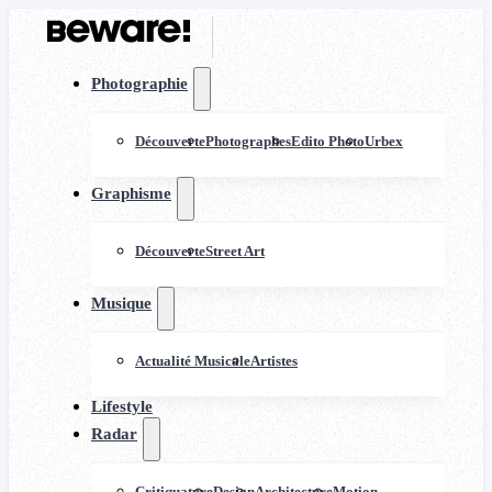
Photographie
Découverte
Photographes
Edito Photo
Urbex
Graphisme
Découverte
Street Art
Musique
Actualité Musicale
Artistes
Lifestyle
Radar
Critiquature
Design
Architecture
Motion