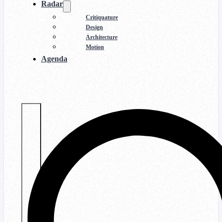
Radar
Critiquature
Design
Architecture
Motion
Agenda