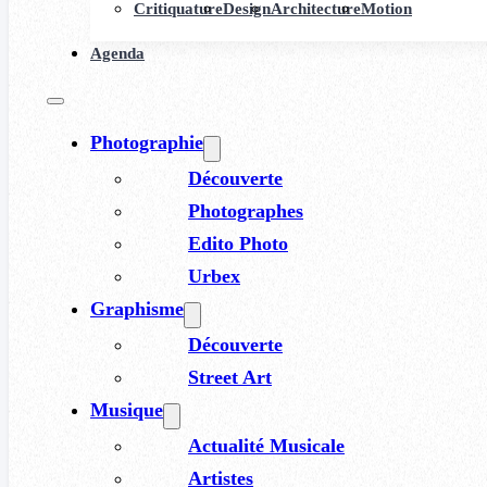
Critiquature
Design
Architecture
Motion
Agenda
Photographie
Découverte
Photographes
Edito Photo
Urbex
Graphisme
Découverte
Street Art
Musique
Actualité Musicale
Artistes