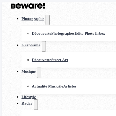
Photographie
Découverte
Photographes
Edito Photo
Urbex
Graphisme
Découverte
Street Art
Musique
Actualité Musicale
Artistes
Lifestyle
Radar