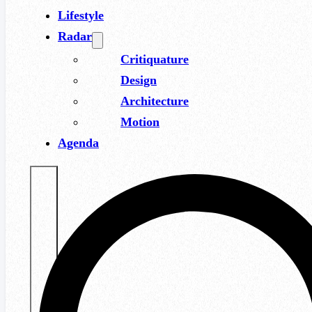
Lifestyle
Radar
Critiquature
Design
Architecture
Motion
Agenda