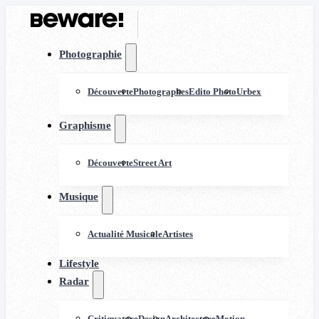
Photographie
Découverte
Photographes
Edito Photo
Urbex
Graphisme
Découverte
Street Art
Musique
Actualité Musicale
Artistes
Lifestyle
Radar
Critiquature
Design
Architecture
Motion