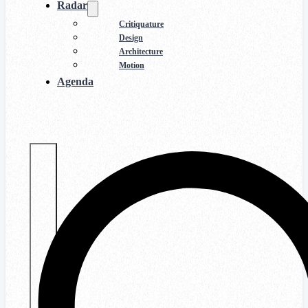
Radar
Critiquature
Design
Architecture
Motion
Agenda