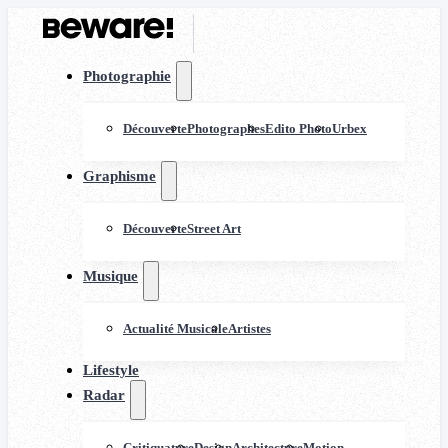
Photographie
Découverte
Photographes
Edito Photo
Urbex
Graphisme
Découverte
Street Art
Musique
Actualité Musicale
Artistes
Lifestyle
Radar
Critiquature
Design
Architecture
Motion