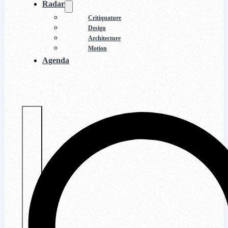
Radar
Critiquature
Design
Architecture
Motion
Agenda