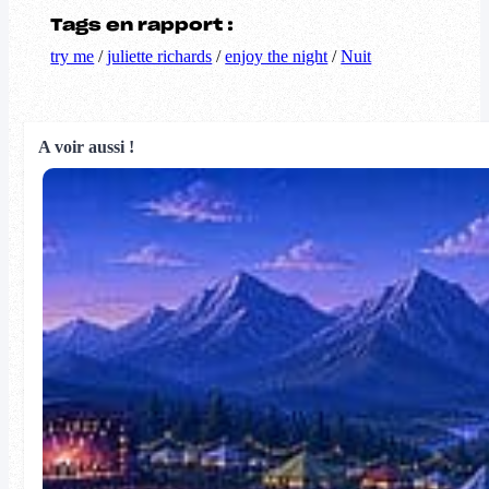
Tags en rapport :
try me
/
juliette richards
/
enjoy the night
/
Nuit
A voir aussi !