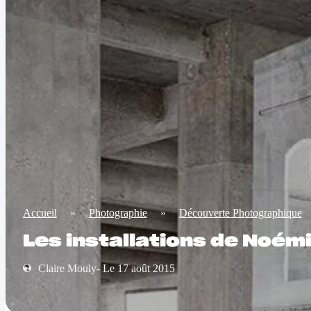
Accueil
»
Photographie
»
Découverte Photographique
Les installations de Noémi
Claire Mouly- Le 17 août 2015