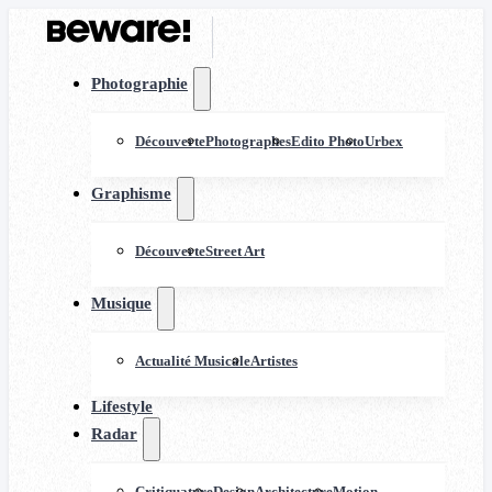
Photographie
Découverte
Photographes
Edito Photo
Urbex
Graphisme
Découverte
Street Art
Musique
Actualité Musicale
Artistes
Lifestyle
Radar
Critiquature
Design
Architecture
Motion