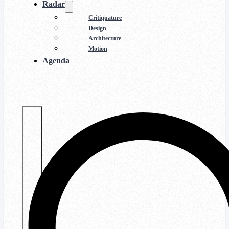
Radar
Critiquature
Design
Architecture
Motion
Agenda