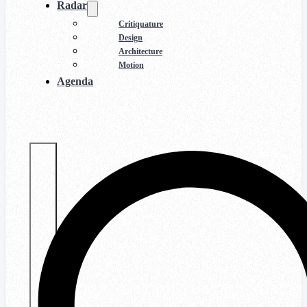
Radar
Critiquature
Design
Architecture
Motion
Agenda