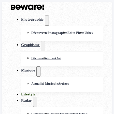
Photographie
Découverte
Photographes
Edito Photo
Urbex
Graphisme
Découverte
Street Art
Musique
Actualité Musicale
Artistes
Lifestyle
Radar
Critiquature
Design
Architecture
Motion