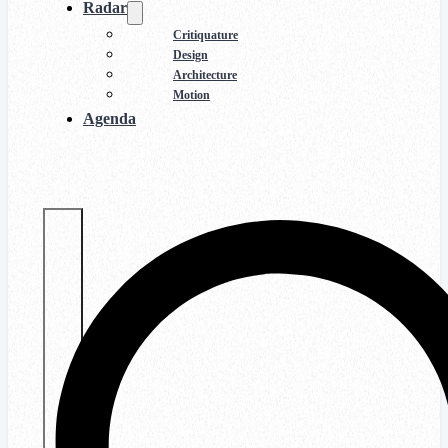
Radar
Critiquature
Design
Architecture
Motion
Agenda