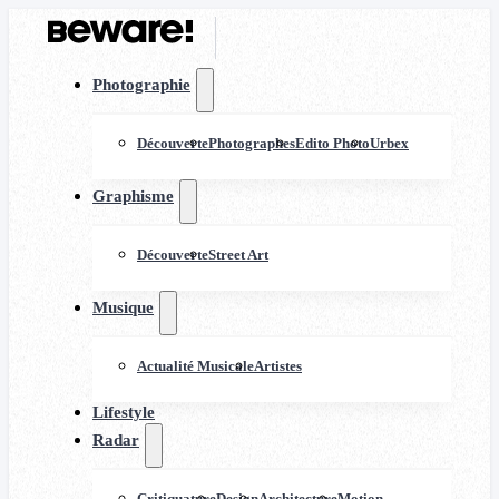
Photographie
Découverte
Photographes
Edito Photo
Urbex
Graphisme
Découverte
Street Art
Musique
Actualité Musicale
Artistes
Lifestyle
Radar
Critiquature
Design
Architecture
Motion