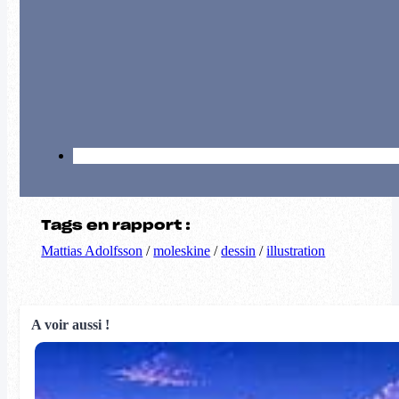
Tags en rapport :
Mattias Adolfsson
/
moleskine
/
dessin
/
illustration
A voir aussi !