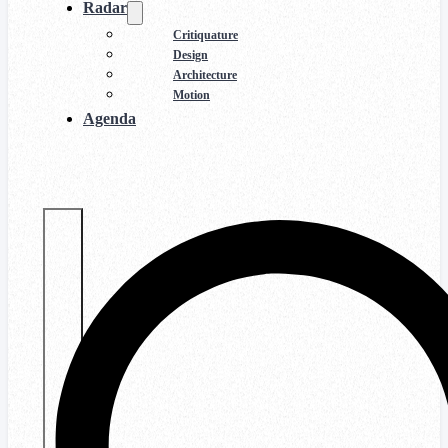
Radar
Critiquature
Design
Architecture
Motion
Agenda