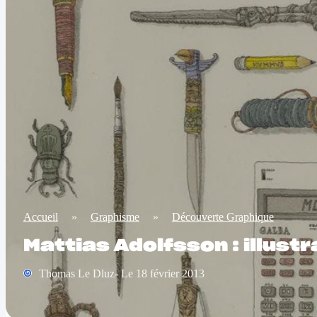
Accueil
»
Graphisme
»
Découverte Graphique
Mattias Adolfsson : illust
Thomas Le Dluz- Le 18 février 2013