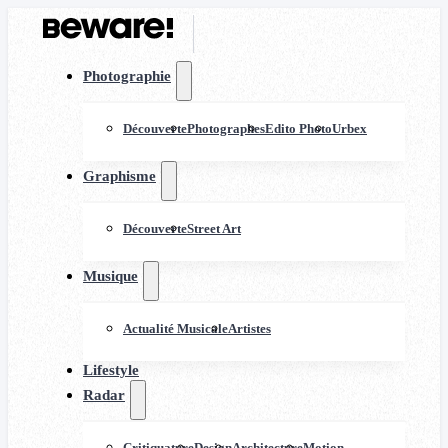
Photographie
Découverte
Photographes
Edito Photo
Urbex
Graphisme
Découverte
Street Art
Musique
Actualité Musicale
Artistes
Lifestyle
Radar
Critiquature
Design
Architecture
Motion