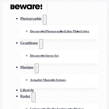
Photographie
Découverte
Photographes
Edito Photo
Urbex
Graphisme
Découverte
Street Art
Musique
Actualité Musicale
Artistes
Lifestyle
Radar
Critiquature
Design
Architecture
Motion