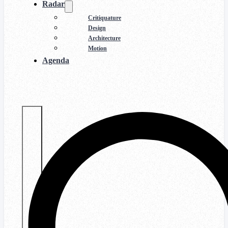
Radar
Critiquature
Design
Architecture
Motion
Agenda