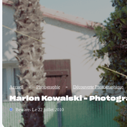
Accueil
»
Photographie
»
Découverte Photographique
Marlon Kowalski – Photog
Beware- Le 22 juillet 2010