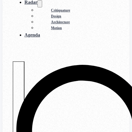
Radar
Critiquature
Design
Architecture
Motion
Agenda