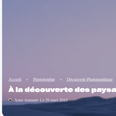
Accueil
»
Photographie
»
Découverte Photographique
À la découverte des paysa
Anne Aumont- Le 29 mars 2019