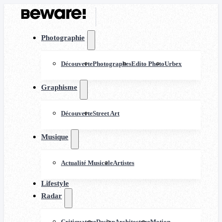
Photographie
Découverte
Photographes
Edito Photo
Urbex
Graphisme
Découverte
Street Art
Musique
Actualité Musicale
Artistes
Lifestyle
Radar
Critiquature
Design
Architecture
Motion