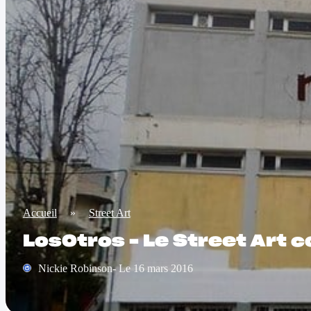
Accueil
»
Street Art
LosOtros – Le Street Art 
Nickie Robinson- Le 16 mars 2016