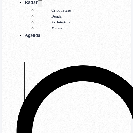
Radar
Critiquature
Design
Architecture
Motion
Agenda