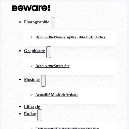
Photographie
Découverte
Photographes
Edito Photo
Urbex
Graphisme
Découverte
Street Art
Musique
Actualité Musicale
Artistes
Lifestyle
Radar
Critiquature
Design
Architecture
Motion