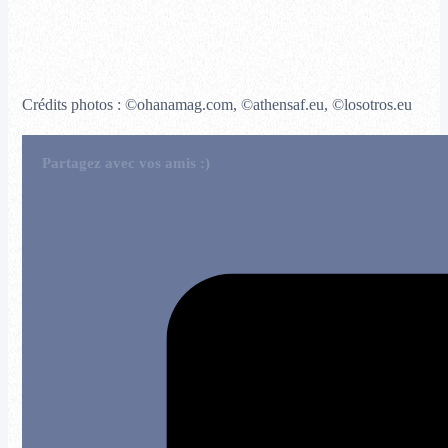
Crédits photos : ©ohanamag.com, ©athensaf.eu, ©losotros.eu
Partagez avec vos amis :)