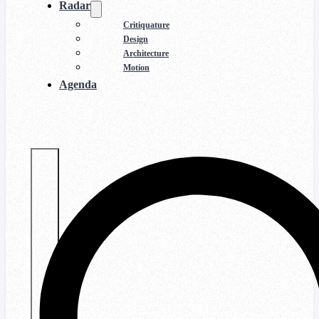
Radar
Critiquature
Design
Architecture
Motion
Agenda