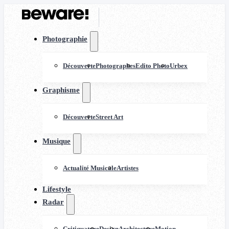
Photographie
Découverte
Photographes
Edito Photo
Urbex
Graphisme
Découverte
Street Art
Musique
Actualité Musicale
Artistes
Lifestyle
Radar
Critiquature
Design
Architecture
Motion