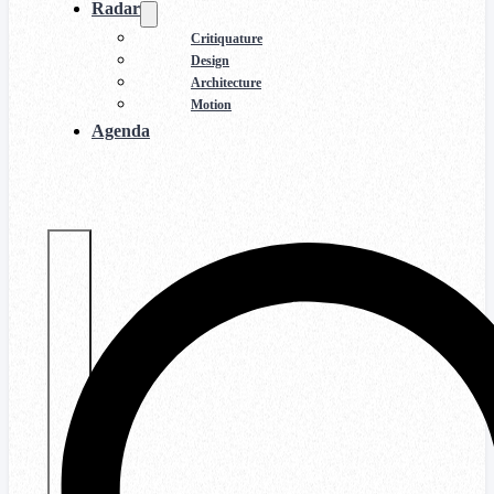
Radar
Critiquature
Design
Architecture
Motion
Agenda