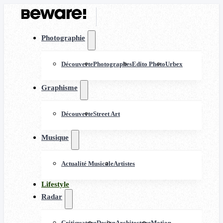
Photographie
Découverte
Photographes
Edito Photo
Urbex
Graphisme
Découverte
Street Art
Musique
Actualité Musicale
Artistes
Lifestyle
Radar
Critiquature
Design
Architecture
Motion