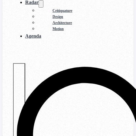
Radar
Critiquature
Design
Architecture
Motion
Agenda