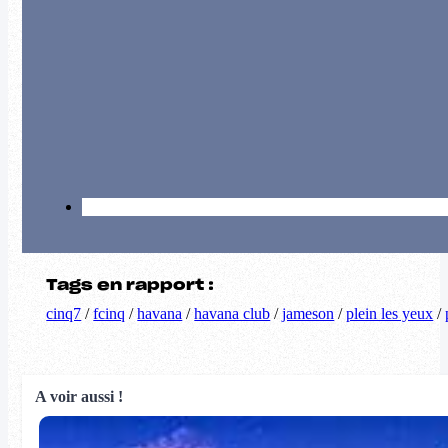
Tags en rapport :
cinq7
/
fcinq
/
havana
/
havana club
/
jameson
/
plein les yeux
/
A voir aussi !